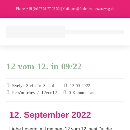
Phone: +49 (0)157 51 77 02 56 || Mail: post@finde-den-herzensweg.de
12 vom 12. in 09/22
Evelyn Steindor-Schmidt
13.09.2022
Persönliches
/
12von12
0 Kommentare
12. September 2022
Liebe Leserin, mit meinem 12 vom 12. hast Du die