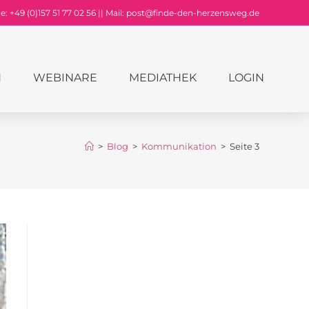
: +49 (0)157 51 77 02 56 || Mail: post@finde-den-herzensweg.de
N
WEBINARE
MEDIATHEK
LOGIN
>
Blog
>
Kommunikation
>
Seite 3