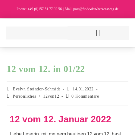
Phone: +49 (0)157 51 77 02 56 || Mail: post@finde-den-herzensweg.de
12 vom 12. in 01/22
Evelyn Steindor-Schmidt
14.01.2022
Persönliches
/
12von12
0 Kommentare
12 vom 12. Januar 2022
Liebe Leserin, mit meinem heutigen 12 vom 12. hast