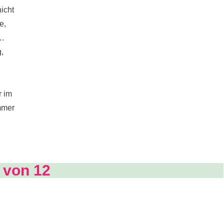
icht
e,
t…
,
r im
immer
 von 12