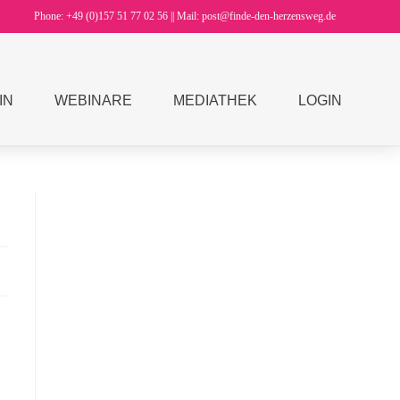
Phone: +49 (0)157 51 77 02 56 || Mail: post@finde-den-herzensweg.de
IN
WEBINARE
MEDIATHEK
LOGIN