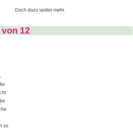
Doch dazu später mehr.
 von 12
,
die
cht
rbe
che
h so