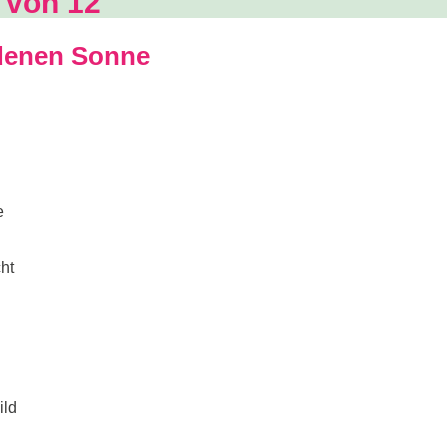
 von 12
ndenen Sonne
e
ht
h
ild