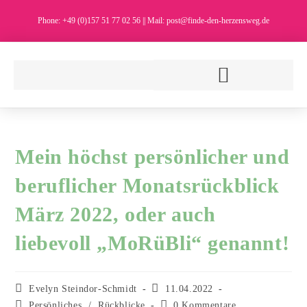
Phone: +49 (0)157 51 77 02 56 || Mail: post@finde-den-herzensweg.de
Mein höchst persönlicher und
beruflicher Monatsrückblick
März 2022, oder auch
liebevoll „MoRüBli“ genannt!
Evelyn Steindor-Schmidt
11.04.2022
Persönliches
/
Rückblicke
0 Kommentare