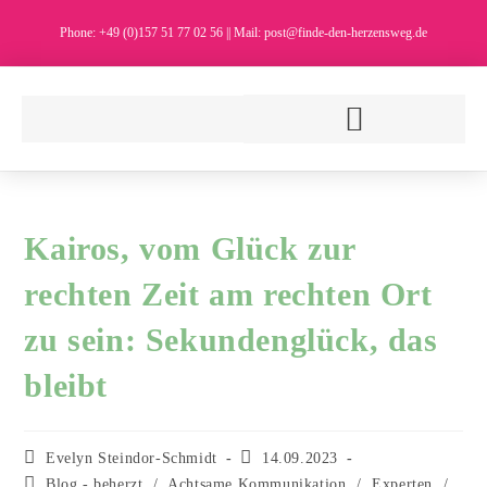
Phone: +49 (0)157 51 77 02 56 || Mail: post@finde-den-herzensweg.de
Kairos, vom Glück zur
rechten Zeit am rechten Ort
zu sein: Sekundenglück, das
bleibt
Evelyn Steindor-Schmidt
14.09.2023
Blog - beherzt
/
Achtsame Kommunikation
/
Experten
/