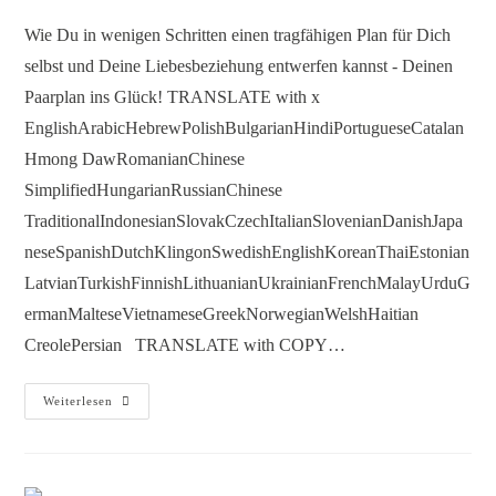
Wie Du in wenigen Schritten einen tragfähigen Plan für Dich
selbst und Deine Liebesbeziehung entwerfen kannst - Deinen
Paarplan ins Glück! TRANSLATE with x
EnglishArabicHebrewPolishBulgarianHindiPortugueseCatalan
Hmong DawRomanianChinese
SimplifiedHungarianRussianChinese
TraditionalIndonesianSlovakCzechItalianSlovenianDanishJapa
neseSpanishDutchKlingonSwedishEnglishKoreanThaiEstonian
LatvianTurkishFinnishLithuanianUkrainianFrenchMalayUrduG
ermanMalteseVietnameseGreekNorwegianWelshHaitian
CreolePersian TRANSLATE with COPY…
Weiterlesen