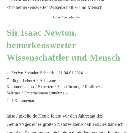
luise / pixelio.de
Sir Isaac Newton,
bemerkenswerter
Wissenschaftler und Mensch
Evelyn Steindor-Schmidt
04.01.2024
Blog - beherzt
/
Achtsame
Kommunikation
/
Experten
/
Selbstfürsorge / Resilienz /
Selfcare
/
Unternehmensgründung
1 Kommentar
luise / pixelio.de Heute feiern wir den Jahrestag des
Geburtstages eines großen NaturwissenschaftlersDies habe ich
zum Anlaß genommen, mich einmal mit den wenigen Fakten zu