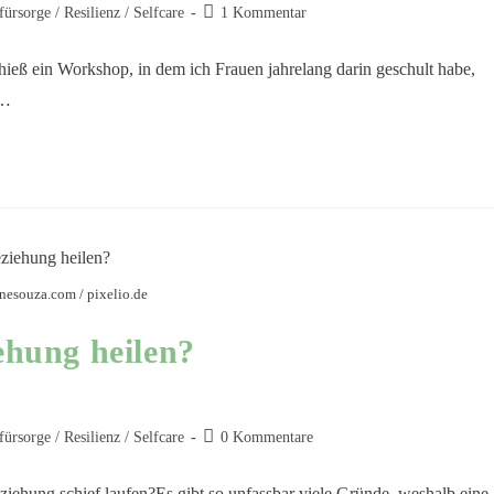
fürsorge / Resilienz / Selfcare
1 Kommentar
o hieß ein Workshop, in dem ich Frauen jahrelang darin geschult habe,
u…
esouza.com / pixelio.de
ehung heilen?
fürsorge / Resilienz / Selfcare
0 Kommentare
iehung schief laufen?Es gibt so unfassbar viele Gründe, weshalb eine